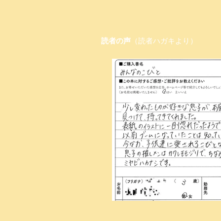
読者の声
（読者ハガキより）