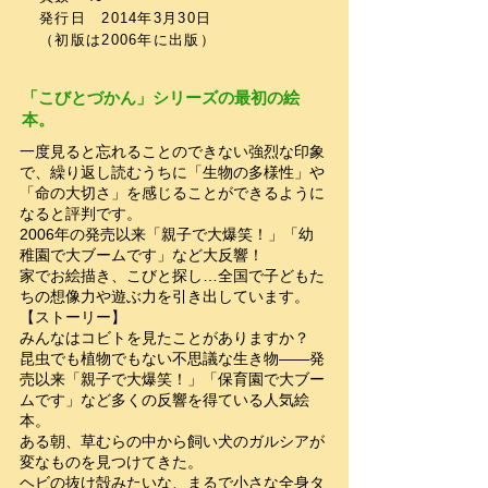
発行日 2014年3月30日
​（初版は2006年に出版）
「こびとづかん」シリーズの最初の絵
本。
一度見ると忘れることのできない強烈な印象
で、繰り返し読むうちに「生物の多様性」や
「命の大切さ」を感じることができるように
なると評判です。
2006年の発売以来「親子で大爆笑！」「幼
稚園で大ブームです」など大反響！
家でお絵描き、こびと探し…全国で子どもた
ちの想像力や遊ぶ力を引き出しています。
【ストーリー】
みんなはコビトを見たことがありますか？
昆虫でも植物でもない不思議な生き物――発
売以来「親子で大爆笑！」「保育園で大ブー
ムです」など多くの反響を得ている人気絵
本。
ある朝、草むらの中から飼い犬のガルシアが
変なものを見つけてきた。
ヘビの抜け殻みたいな、まるで小さな全身タ