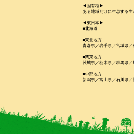
◀固有種▶
ある地域だけに生息する生
◀東日本▶
■北海道
■東北地方
青森県／岩手県／宮城県／
■関東地方
茨城県／栃木県／群馬県／
■中部地方
新潟県／富山県／石川県／