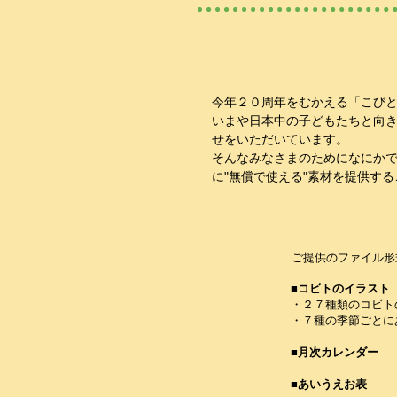
今年２０周年をむかえる「こび
いまや日本中の子どもたちと向
せをいただいています。
そんなみなさまのためになにか
に"無償で使える"素材を提供す
ご提供のファイル形
■コビトのイラスト
・２７種類のコビト
・７種の季節ごとに
■月次カレンダー
■あいうえお表