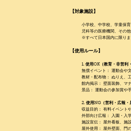
【対象施設】
小学校、中学校、学童保育
児科等の医療機関、その
※すべて日本国内に限りま
【使用ルール】
1. 使用OK（教育・非営
無償イベント： 運動会や
教材・配布物： ぬりえ、
館内掲示： 壁面装飾、マ
景品： 運動会の参加賞や
2. 使用NG（営利・広報
収益目的： 有料イベント
外部向け広報： 入園・入
施設宣伝： 屋外看板、施
屋外使用： 屋外壁面、門