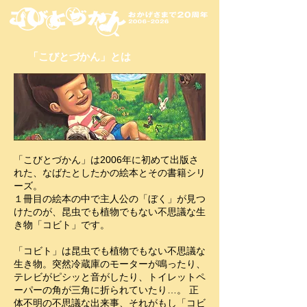
「こびとづかん」とは
「こびとづかん」は2006年に初めて出版さ
れた、なばたとしたかの絵本とその書籍シリ
ーズ。
１冊目の絵本の中で主人公の「ぼく」が見つ
けたのが、昆虫でも植物でもない不思議な生
き物「コビト」です。
「コビト」は昆虫でも植物でもない不思議な
生き物。突然冷蔵庫のモーターが鳴ったり、
テレビがピシッと音がしたり、トイレットペ
ーパーの角が三角に折られていたり…。 正
体不明の不思議な出来事、それがもし「コビ