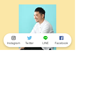
Instagram
Twitter
LINE
Facebook
なばた としたか
（こびと研究家・イラストレーター）
1977年、石川県生まれ。
2002年に開催された「GEISAI-3」で毎日新
聞スカウト賞受賞後、書籍の挿絵や雑誌の連
載などを手がける。2006年、初の絵本『こ
びとづかん』を発表。
現在は全国（アジア圏を含む）の同シリーズ
関連イベントで「こびと研究家」としてイラ