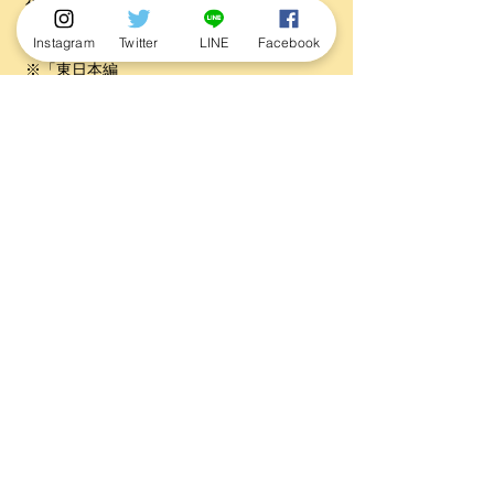
福岡県／佐賀県／長崎県／熊本県／大分県
／宮崎県／鹿児島県／沖縄県
Instagram
Twitter
LINE
Facebook
※「東日本編
（
https://www.rokurin.jp/book/kobito-
koyuu-east
）」は好評発売中です。
【誤植と訂正のご案内】
（2025.09.16）
『こびと固有種大図鑑―西日本編―』（初
版）に誤植がございました。
89ページのガレキサビシの体長表記につき
まして、正しくは、「体長15〜20㎝（トウ
チンは含まない）」です。
誤植箇所は第2版より訂正いたします。
著作物の利用に関するお問い合わせ