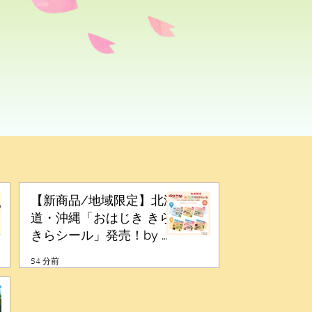
【新商品/地域限定】北海
道・沖縄「おはじき きら
きらシール」発売！by オ
スト
54 分前