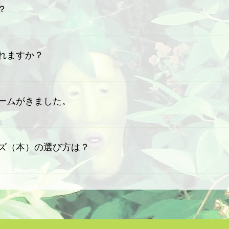
？
たり、どこからともなく視線を感じたり、トイレットペーパーが三角に
つよく観察してみてください。
れるはずです。
同様、この地球上にくらす小さな生き物です。
ケの類ではありません。
れますか？
が、どんな生態（せいそく地や、たべものなど）をしているか調べてみ
のコビトが普段どんなふうにすごしているかを、保護者の方や先生、お
ブームがきました。
もしれません。
いて詳しくなれば、自然とそのコビトの気配を感じられるようになるで
気配に気づいたお友達がいたのかもしれませんね。
ちこちでコビトの発見報告が相次いでいますが、最近は特に子どもたちか
ーズ（本）の選び方は？
あるわけではありませんが、幼稚園や保育園、小学校で置いていないと
。
で９冊。「絵本」「ガイドブック」「図鑑」のタイプに分けられます。
いるコビト、ためしよみページを以下のページで詳しく紹介しています
s