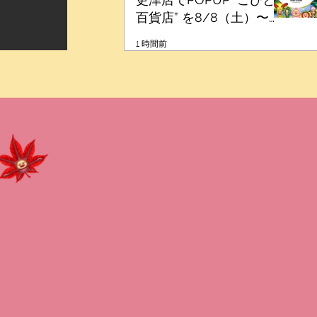
百貨店” を8/8（土）〜開
催！
1 時間前