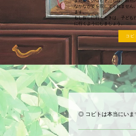
また多くのコビトたちは、自然
なかなか姿を現してくれません
ます。
もし探しに行くときは、子ども
に行くようにしましょう。
コビ
◎ コビトは本当にいま
多くのコビトは自然のなかで
なので見つけたり、捕まえる