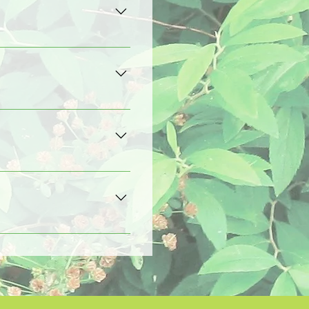
折られていたり、身の回りにお
ましょう。
友達と一緒に考えてみましょ
しょう。
らの報告やお便りがたくさん届
ころはないほど、定番の絵本・
いずれにも対象年齢はありませ
。