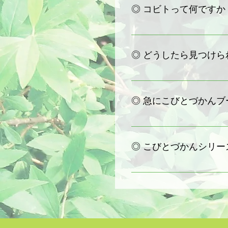
◎ コビトって何ですか
でも、風もないのに草が揺れ
きる小さな出来事を、一つ一
きっとコビトの気配が感じら
コビトは、昆虫や植物、動物
妖精や、ちいさな人間、オバ
◎ どうしたら見つけら
まず見つけたいと思うコビト
生態がわかったら、今度はそ
◎ 急にこびとづかん
う。絵に描いてみてもいいか
見つけたいコビトのことにつ
もしかしたら、誰かコビトの
2012年頃から日本中のあ
◎ こびとづかんシリ
いています。
特にテレビ放送や雑誌連載が
読み物になっているようです
こびとづかんシリーズは全部
ん。それぞれの特徴や載って
https://www.kobitos.com/book