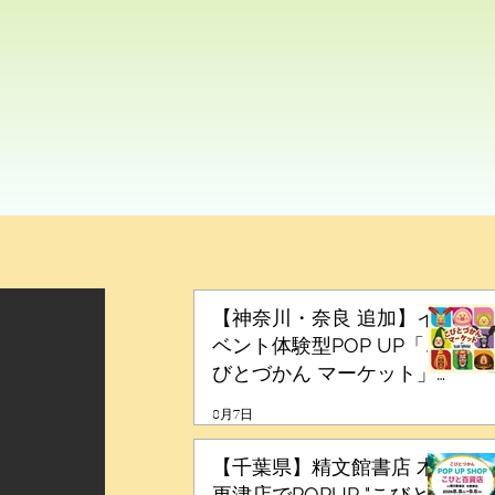
 結果発表
【神奈川・奈良 追加】イ
ベント体験型POP UP「こ
びとづかん マーケット」
全国巡回中！
8月7日
【千葉県】精文館書店 木
更津店でPOPUP "こびと