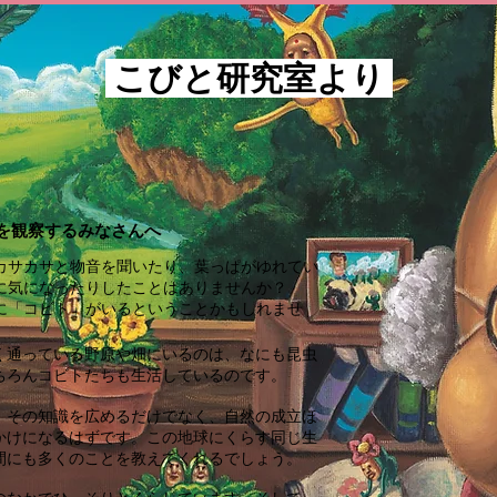
こびと研究室より
を観察するみなさんへ
カサカサと物音を聞いたり、葉っぱがゆれてい
に気になったりしたことはありませんか？
に「コビト」がいるということかもしれませ
く通っている野原や畑にいるのは、なにも昆虫
ちろんコビトたちも生活しているのです。
、その知識を広めるだけでなく、自然の成立ほ
かけになるはずです。この地球にくらす同じ生
間にも多くのことを教えてくれるでしょう。