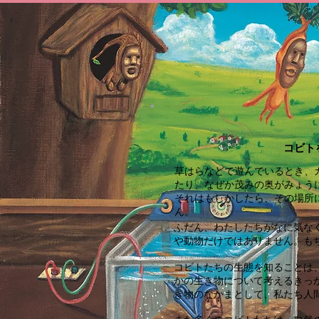
コビト
草はらなどで遊んでいるとき、
たり、なぜか茂みの奥がみょう
それはもしかしたら、その場所
ん。
ふだん、わたしたちがなに気な
や動物だけではありません。も
コビトたちの生態を知ることは
かの生き物について考えるきっ
き物のなかまとして、私たち人