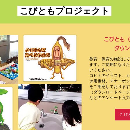
こびともプロジェクト
こびとも（
ダウン
教育・保育の施設にて
ます。ご使用になりた
いください。
コビトのイラスト、カ
き用素材、マナーポッ
をご用意しております
​（ダウンロードペー
などのアンケート入力
こび