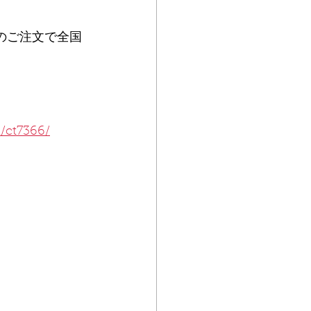
のご注文で全国
d/ct7366/