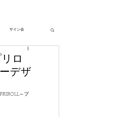
びとづかんの本
グッズ販売情報
More
サイン会
ーン
プリロ
ーデザ
IROLL～プ