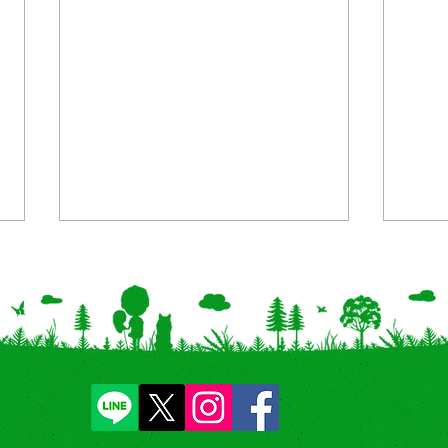
【新商品/地域限定】北海
【千
道・沖縄「おはじき きらきら
店で