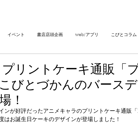
「こびとづかん」とは？
ニュース
コビト紹介
こ
イベント
書店店頭企画
web/アプリ
こびとコラム
売情報
20周年
カプセルトイ
読者の声
キャンペ
】プリントケーキ通販「
こびとづかんのバースデ
こびとづかんの町つるぎ
場！
インが好評だったアニメキャラのプリントケーキ通販「PR
度はお誕生日ケーキのデザインが登場しました！