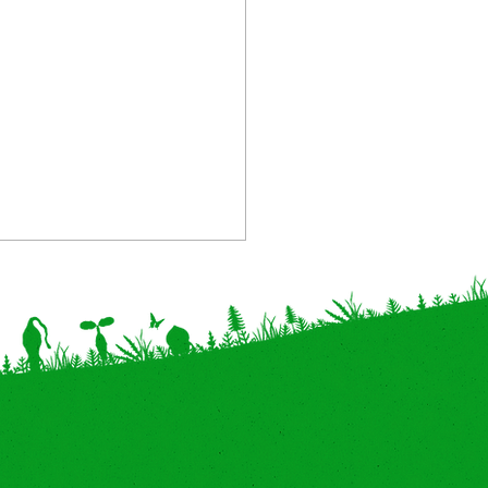
葉県】精文館書店 木更津
POPUP "こびと百貨店”