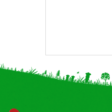
【神奈川・奈良 追加】イベン
ト体験型POP UP「こびとづ