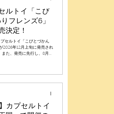
ラインで買える
e」 見つけるまでに売り切れてしま
セルトイ「こび
。オンラインで発売前に確実
わりフレンズ6」
売時期に商品が届くメーカー
。 回すときのワクワクドキ
発売決定！
レンジしてみてください。 取
土）10:00〜16日（日）
評のカプセルトイ「こびとづかん
ttps://qualia-
2026年12月上旬に発売され
 また、発売に先行し、8月1
イがオンラインで買える
re」にて購入予約することができます
売日】 2026年12月上旬予定
１種シークレット） 【ラインナ
ヒサマノオトシゴ、ツチノコ
メイエコビト、セミグルメ、
先行販売（予約）】 カプセル
iaOnlineStore」 見つ
】カプセルトイ
うことも多いカプセルトイ。