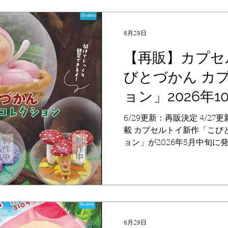
プ】 ぱっかん、てくてく、
ゃん、シークレット 【発売
い店舗へお取り扱いのリク
6月29日
期に有無をお問い合わせくだ
てを把握することが難しい
【再販】カプセ
問い合わせにはこびとづか
びとづかん カ
ん。 ※発売後も、在庫なく
で、詳細の在庫につきまし
ョン」2026年
せお願いします。 【発売元】 
定！
いてのお問い合わせは以下
6/29更新：再販決定 4/27更新
https://qualia-45.jp/
載 カプセルトイ新作「こび
ーン】...
ョン」が2026年5月中旬に
のままディスプレイケース
リウムコレクション」が発売
2026年10月中旬予定 初回販
（完売） 【価格】 500円 
レモモジリ、ホトケアカバ
ビト 【発売店舗】 カプセ
6月29日