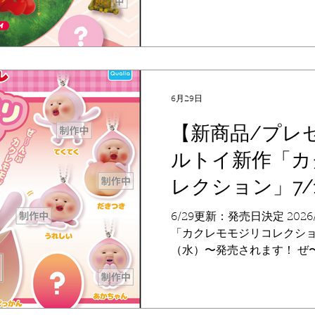
2026年8月3日（月）〜順次
（内、シークレット1種） 
ナイ、アラシクロバネ、シ
ネ、カクレケダマ（ねこ）
ット 【発売店舗】 カプセ
扱いのリクエストをいただ
6月29日
い合わせください。 店舗数
とが難しいため、販売店舗
【新商品/プレ
こびとづかん公式ではお答え
ルトイ新作「カ
在庫なくなり次第終了とな
きましては店舗様に直接お
レクション」7/
【発売元】 株式会社 Qual
は以下よりお願いいたします。 htt
6/29更新：発売日決定 2026
45.jp/contact-us/
「カクレモモジリコレクション
念して、この商
（水）〜発売されます！ ぜ
ールチェーン付きのフィギ
す！ 【発売日】 2026年7
400円 全6種（内、シーク