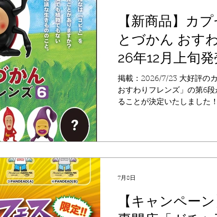
約）】 カプセルトイがオン
「QualiaOnlineStor
【新商品】カプ
うことも多いカプセルトイ
とづかん おす
に購入することができ、発
公式のオンラインストアです
26年12月上旬
ドキはそのまま！ ぜひチャ
り扱い期間：2026年8月1日（
掲載：2026/7/23 大好
23:59 QualiaOnlineStore： h
おすわりフレンズ」の第6段が
ることが決定いたしました！
日〜16日まで、カプセルト
「QualiaOnlineSto
（お届けは発売時期）。 【発
【価格】 400円 全7種（
ップ】 オテントウサマ、オ
ビト、ユキオトコビト、ヒ
7月8日
シークレット 【オンライン
トイがオンラインで買える「Qual
【キャンペーン
けるまでに売り切れてしま