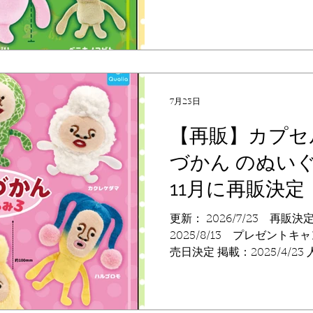
ワイイコビトのぬいぐるみ
【発売日】 再販：2026年8
2025年12月中旬予定 完売
旬〜順次 完売しました 初回
順次 完売しました 【価格】
ップ】 カクレモモジリ、ホトケアカバネ、リトルハナガ
7月23日
シラ、スモモノウチ、ベニキ
【再販】カプセ
店舗についてのお問い合わ
近くのカプセルトイお取り
づかん のぬいぐ
合わせください。 ※在庫な
11月に再販決定
で 詳細の在庫につきまして
お願いします。 【発売元】 株式会
更新： 2026/7/23 再販決定
2025/8/13 プレゼントキャ
売日決定 掲載：2025/4/
づかんのぬいぐるみ３」の再々
しました！ 【発売日】 再販：
販：2026年1月19日（月）〜