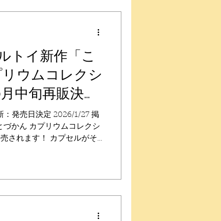
だきつき、うれしい、あかち
店舗】 カプセルトイお取り扱
エストをいただくか、発売時
さい。 店舗数が多く、すべ
ため、販売店舗についてのお
ルトイ新作「こ
ん公式ではお答えできませ
プリウムコレクシ
なり次第終了となりますの
ては店舗様に直接お問い合わ
10月中旬再販決
株式会社 Qualia 商品につ
よりお願いいたします。
：発売日決定 2026/1/27 掲
contact-us/ 【プレゼントキャンペ
とづかん カプリウムコレクシ
発売されます！ カプセルがそ
になるこびとづかんの「カプ
決定！！ 【発売日】 再販：
売：2026年5月28日（木）〜
全4種 【ラインナップ】 カク
ネ、アメボウシ、ベニキノコ
ルトイお取り扱い店舗へお取り