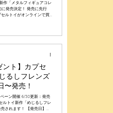
ルトイ新作「メタルフィギュアコレ
上旬に発売決定！ 発売に先行
カプセルトイがオンラインで買
tore」にて購入予約することができ
【発売日】 2026年11月上旬
種 【ラインナップ】 カクレモ
トルハナガシラ、ホトケアカ
キノコビト 【オンライン先
トイがオンラインで買える
e」 見つけるまでに売り切れてしま
。オンラインで発売前に確実
ゼント】カプセ
売時期に商品が届くメーカー
じるしフレンズ
。 回すときのワクワクドキ
レンジしてみてください。 取
3日〜発売！
日（木）正午〜15日（水）
-
ペーン開催 6/30更新：発売
 カプセルトイ新作「めじるしフレ
〜発売されます！ 【発売日】