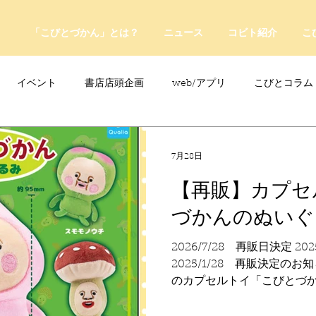
「こびとづかん」とは？
ニュース
コビト紹介
こ
イベント
書店店頭企画
web/アプリ
こびとコラム
売情報
20周年
カプセルトイ
読者の声
キャンペ
7月28日
【再販】カプセ
こびとづかんの町つるぎ
づかんのぬいぐ
2026/7/28 再販日決定 2
2025/1/28 再販決定のお知ら
のカプセルトイ「こびとづ
決定しました！ 全長約95
に付けて、いつも一緒にお