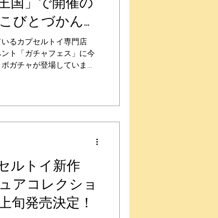
王国」で開催の
に購入することができ、発売
公式のオンラインストアで
こびとづかん限
キドキはそのまま！ ぜひチャ
販売！
り扱い期間：2026年8月1日
ているカプセルトイ専門店
 QualiaOnline
ベント「ガチャフェス」に今
ラボガチャが登場していま
期間中にはこびとづかんのカ
扱い！ 通常シリーズも限定
ます。 【開催期間】 第1
2（日） 第2弾 2026年
 【開催店舗】 「ガチャ王国」各
 ジョープラ店 ガチャ王国 大
王国 高松店 ガチャ王国 高松
ャ王国 クレメント店 ＜広島県
セルトイ新作
チャ王国 アルパーク店 ガチャ
ュアコレクショ
国 本通店 ＜山口県＞ ガチャ
OBI-GOCORO 倉敷店
1月上旬発売決定！
株式会社マキシム愛媛