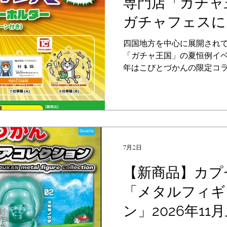
専門店「ガチャ
オンラインで発売前に確実
時期に商品が届くメーカー
ガチャフェスに
す。 回すときのワクワクド
定コラボガチャ
レンジしてみてください。 取
四国地方を中心に展開され
（土）10:00〜16日（日）23:59
「ガチャ王国」の夏恒例イ
年はこびとづかんの限定コ
す！ 「ガチャフェス」開催
プセルトイシリーズもお取り
商品も品切れ次第終了となり
弾 2026年7/4（土）〜7/1
7/18（土）〜7/26（日）
店 ＜愛媛県＞ ガチャ王国
7月2日
街道店 ＜香川県＞ ガチャ
オルネ店 ＜徳島県＞ ガチ
【新商品】カプ
＞ ガチャ王国 広島店 ガ
「メタルフィギ
王国 フォレオ店 ガチャ王
王国 あじす店 ＜岡山県＞ AS
ン」2026年1
【主催とお問い合わせ先】 
https://gachaoukoku.com/