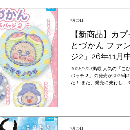
日（水）〜順次（完売） 【価
ンナップ】 ユウバリウリホ
ゴロモ、ヒヨッコマネッコ
7月23日
エコビト 【関連情報】 こ
2025年12月19日順次発売
【新商品】カプ
コレクション2 2025年12
とづかん ファ
かん めじるしチャームマスコ
次発売予定 こびとづかんのぬ
ジ2」26年11
順次発売予定 こびとづかん
ン 2025年12月26日順
2026/7/23掲載 人気の
マスコット
バッチ２」の発売が2026年
た！ また、発売に先行し、8
トイがオンラインで買える「Qua
入予約することができます（
売日】 2026年11月中旬予定
【ラインナップ】 「ファン
ン スモモノウチ、ミカンキ
クロバネ、バイブスマダラ 
7月23日