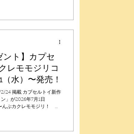
 【価格】 400円 全7種
【ラインナップ】 イチゴクレ
ノビイエコビト、タカラコガ
、バイブスマダラ、シークレ
ルトイお取り扱い店舗へお取り
くか、発売時期に有無をお問
が多く、すべてを把握するこ
についてのお問い合わせには
ゼント】カプセ
できません。 ※発売後も、
クレモモジリコ
りますので、詳細の在庫につ
問い合わせお願いします。
1（水）〜発売！
ia 商品についてのお問い合わせ
ps://qualia-
/2/24 掲載 カプセルトイ新作
 【プレゼントキャンペーン】 発売を記
」が2026年7月1日
〜んぶカクレモモジリ！ ボ
ュアキーホルダーが登場で
月1日（水）〜順次 【価格】
レット1種） 【ラインナッ