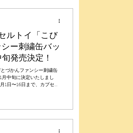
格】 500円 全６種 【ライ
ウバリ、カクレケダマ、ハル
、ノミビョウタン、シノビイ
びとづかん スクエアポーチ
予定 こびとづかん バラエティ
セルトイ「こび
月19日順次発売予定 こびとづ
ンシー刺繍缶バッ
ット 2025年12月25日順
いぐるみ 2025年12月25日
月中旬発売決定！
 抱きつきリングコレクショ
次発売予定 こびとづかんおすわり
「こびとづかんファンシー刺繍缶
11月中旬に決定いたしまし
月1日〜16日まで、カプセル
liaOnlineStore」にて購
お届けは発売時期）。 【発
 【価格】 300円 全５種
シーこびとシリーズ」デザイ
ツケ、カクレケダマ、アラシ
【オンライン先行販売（予