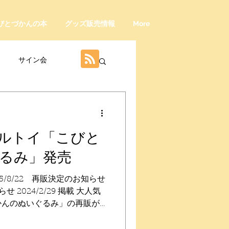
びとづかんの本
グッズ販売情報
More
サイン会
ーン
ルトイ「こびと
るみ」発売
025/8/22 再販決定のお知らせ
せ 2024/2/29 掲載 大人気
かんのぬいぐるみ」の再販が
mm。カバンや身の回りのもの
でかけしたくなってしまうカ