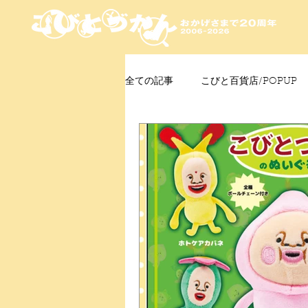
全ての記事
こびと百貨店/POPUP
プレゼント
ニュース
発
こびとはくぶつかん
FAQ