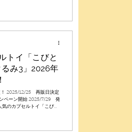
がカプセルトイに登場です！
月24日（月）〜順次 再販：
しました 再販：2025年5月中
：2024年3月27日（水）〜
 500円 全5種 【ラインナ
ノコビト 【発売店舗】 販売
ルトイ「こびと
せにはお答えできません。お
扱い店様へ販売有無をお問い
るみ3」2026年
くなり次第終了となりますの
！
は店舗様に直接お問い合わせ
社 Qualia...
！ 2025/12/25 再販日決定
ンペーン開始 2025/7/29 発
23 人気のカプセルトイ「こびと
販が2026年11月頃に決定
2026年11月頃（予定） 再
順次（完売） 2025年8月27