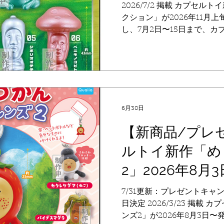
2026/7/2 掲載 カプセ
クション」が2026年11月
し、7月2日〜15日まで、
える「QualiaOnlineS
ます（お届けは発売時期）。 
予定 【価格】 500円 全6
モジリ、スモモノウチ、リ
バネ、シボリオオチチ、ベニ
行販売（予約）】 カプセル
6月30日
「QualiaOnlineStor
うことも多いカプセルトイ
【新商品/プレ
に購入することができ、発
ルトイ新作「め
公式のオンラインストアです
ドキはそのまま！ ぜひチャ
2」2026年8月
り扱い期間：2026年7月2
23:59 QualiaOnlineStore： https://qualia
7/31更新：プレゼントキャン
onlinestore.jp/ 《同時
日決定 2026/3/23 掲載
ンズ2」が2026年8月3日