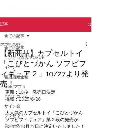
記事
全ての記事
2025年10月9日
全ての記事
【新商品】カプセルトイ
こびと百貨店/POPUP
「こびとづかん ソフビフ
イベント
ィギュア２」10/27より発
書店店頭企画
売！
web/アプリ
更新：10/9　発売日決定
こびとコラム
掲載：2025/6/26
サイン会
大人気のカプセルトイ「こびとづかん 
プレゼント
ソフビフィギュア」第２段の発売が
ニュース
2025年10月27日に決定いたしました！