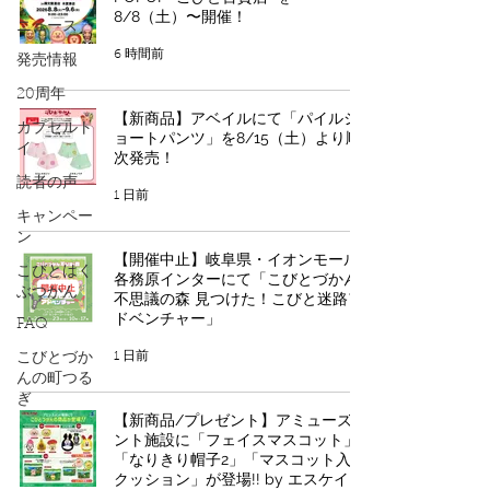
8/8（土）〜開催！
ニュース
6 時間前
発売情報
20周年
【新商品】アベイルにて「パイルシ
カプセルト
ョートパンツ」を8/15（土）より順
イ
次発売！
読者の声
1 日前
キャンペー
ン
【開催中止】岐阜県・イオンモール
こびとはく
各務原インターにて「こびとづかん
ぶつかん
不思議の森 見つけた！こびと迷路ア
ドベンチャー」
FAQ
1 日前
こびとづか
んの町つる
ぎ
【新商品/プレゼント】アミューズメ
ント施設に「フェイスマスコット」
「なりきり帽子2」「マスコット入り
クッション」が登場!! by エスケイジ