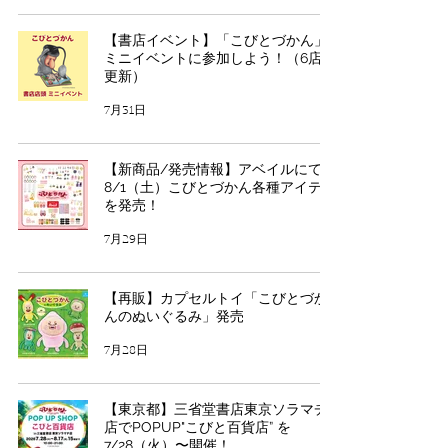
【書店イベント】「こびとづかん」
ミニイベントに参加しよう！（6店舗
更新）
7月31日
【新商品/発売情報】アベイルにて
8/1（土）こびとづかん各種アイテム
を発売！
7月29日
【再販】カプセルトイ「こびとづか
んのぬいぐるみ」発売
7月28日
【東京都】三省堂書店東京ソラマチ
店でPOPUP"こびと百貨店” を
7/28（火）〜開催！