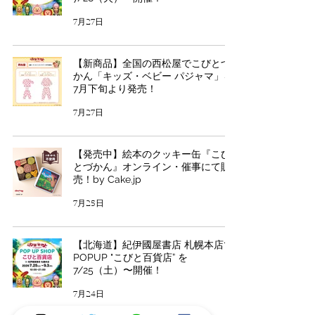
7月27日
【新商品】全国の西松屋でこびとづ
かん「キッズ・ベビー パジャマ」を
7月下旬より発売！
7月27日
【発売中】絵本のクッキー缶『こび
とづかん』オンライン・催事にて販
売！by Cake.jp
7月25日
【北海道】紀伊國屋書店 札幌本店で
POPUP "こびと百貨店” を
7/25（土）〜開催！
7月24日