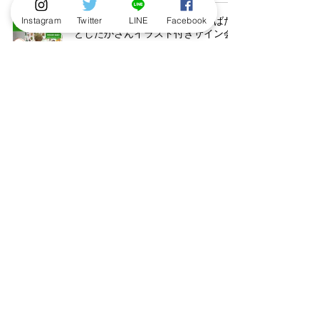
Instagram
Twitter
LINE
Facebook
【こびとづかんの町つるぎ】なばた
としたかさんイラスト付きサイン会
を石川県「つるぎショッピングスク
エア・レッツ」で8/29（土）開催！
7月24日
【新商品/プレゼント】アミューズメ
ント施設に こびとづかん「トイカメ
ラ」「お風呂グッズセット」「サラ
ダボウル＆トングセット」のプライ
ズが8月登場！by BANDAI SPIRITS／
バンプレスト
7月24日
【配信】『帰ってきたこびと観察入
門 ヤマオニコウシ編』配信開始！
7月24日