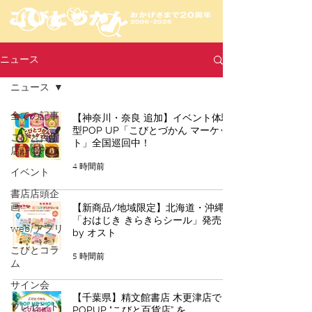
ニュース
ニュース
全ての記事
【神奈川・奈良 追加】イベント体験
型POP UP「こびとづかん マーケッ
こびと百貨
ト」全国巡回中！
店/POPUP
4 時間前
イベント
書店店頭企
【新商品/地域限定】北海道・沖縄
画
「おはじき きらきらシール」発売！
web/アプリ
by オスト
こびとコラ
5 時間前
ム
サイン会
【千葉県】精文館書店 木更津店で
プレゼント
POPUP "こびと百貨店” を