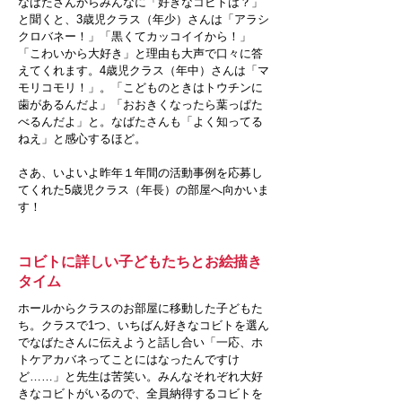
なばたさんからみんなに「好きなコビトは？」
と聞くと、3歳児クラス（年少）さんは「アラシ
クロバネー！」「黒くてカッコイイから！」
「こわいから大好き」と理由も大声で口々に答
えてくれます。4歳児クラス（年中）さんは「マ
モリコモリ！」。「こどものときはトウチンに
歯があるんだよ」「おおきくなったら葉っぱた
べるんだよ」と。なばたさんも「よく知ってる
ねえ」と感心するほど。
さあ、いよいよ昨年１年間の活動事例を応募し
てくれた5歳児クラス（年長）の部屋へ向かいま
す！
コビトに詳しい子どもたちとお絵描き
タイム
ホールからクラスのお部屋に移動した子どもた
ち。クラスで1つ、いちばん好きなコビトを選ん
でなばたさんに伝えようと話し合い「一応、ホ
トケアカバネってことにはなったんですけ
ど……」と先生は苦笑い。みんなそれぞれ大好
きなコビトがいるので、全員納得するコビトを