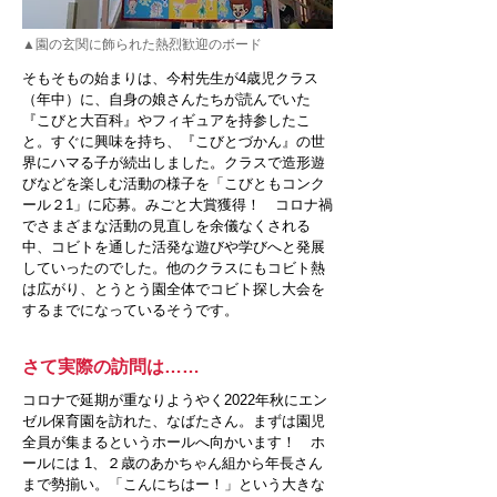
▲園の玄関に飾られた熱烈歓迎のボード
そもそもの始まりは、今村先生が4歳児クラス
（年中）に、自身の娘さんたちが読んでいた
『こびと大百科』やフィギュアを持参したこ
と。すぐに興味を持ち、『こびとづかん』の世
界にハマる子が続出しました。クラスで造形遊
びなどを楽しむ活動の様子を「こびともコンク
ール２1」に応募。みごと大賞獲得！ コロナ禍
でさまざまな活動の見直しを余儀なくされる
中、コビトを通した活発な遊びや学びへと発展
していったのでした。他のクラスにもコビト熱
は広がり、とうとう園全体でコビト探し大会を
するまでになっているそうです。
さて実際の訪問は……
コロナで延期が重なりようやく2022年秋にエン
ゼル保育園を訪れた、なばたさん。まずは園児
全員が集まるというホールへ向かいます！ ホ
ールには 1、２歳のあかちゃん組から年長さん
まで勢揃い。「こんにちはー！」という大きな