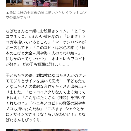
▲壁には秋の十五夜の頃に描いたというツキミコゾ
ウの絵がずらり
なばたさんと一緒にお絵描きタイム。「ヒヨッ
コマネッコ。かわいい黄色なの」「いまタカラ
コガネ描いているところ」「マヨケシロバネが
ポーズしてる」「このコビトは水色の本（『日
本のこびと大全～川や海・人のまわり編～』）
にしかのってないやつ」「オオヒレカワコビト
が好き」 どの子も種類に詳しい……。
子どもたちの絵、1枚1枚になばたさんがカクレ
モモジリとサインを描いて完成！ 子どもたち
となばたさんの素敵な合作がたくさん出来上が
りました。「ヒメコイククリなんてよく知って
るねえ」「こんなにたくさん（種類）を描いて
くれたの？」「ベニキノコビトの背景の森やキ
ノコも描いたんだね」「このままTシャツとか
にデザインできそうなくらいかわいい！」とな
ばたさんもびっくり。