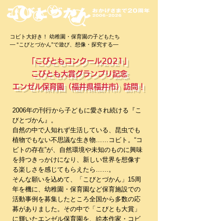
コビト大好き！ 幼稚園・保育園の子どもたち
― “こびとづかん”で遊び、想像・探究する―
「こびともコンクール2021」
こびとも大賞グランプリ記念
エンゼル保育園（福井県福井市）訪問！
2006年の刊行から子どもに愛され続ける『こ
びとづかん』。
自然の中で人知れず生活している、昆虫でも
植物でもない不思議な生き物……コビト。“コ
ビトの存在”が、自然環境や未知のものに興味
を持つきっかけになり、新しい世界を想像す
る楽しさを感じてもらえたら……。
そんな願いを込めて、「こびとづかん」15周
年を機に、幼稚園・保育園など保育施設での
活動事例を募集したところ全国から多数の応
募がありました。その中で「こびとも大賞」
に輝いたエンゼル保育園を、絵本作家・コビ