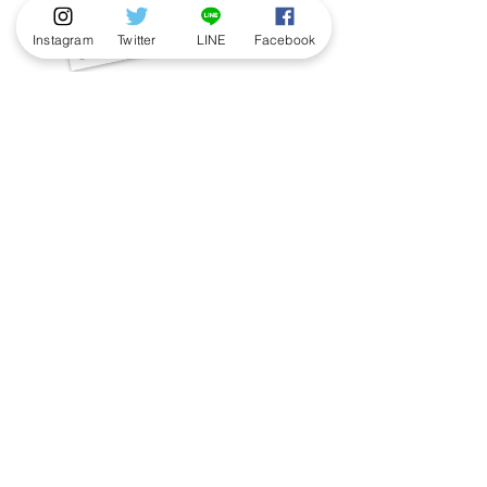
Instagram
Twitter
LINE
Facebook
「我こそはこびと研究員！」という方、
ぜひ以下の応募フォームよりご応募くだ
さい。
ご紹介させていただいた方には、「こび
と研究員認定証」と「こびと研究員のス
ペシャル名刺」10枚を差し上げます。
応募する
著作物の利用に関するお問い合わせ