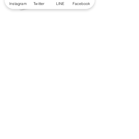
Instagram
Twitter
LINE
Facebook
「我こそはこびと研究員！」という方、
ぜひ以下の応募フォームよりご応募くだ
さい。
ご紹介させていただいた方には、「こび
と研究員認定証」と「こびと研究員のス
ペシャル名刺」10枚を差し上げます。
応募する
著作物の利用に関するお問い合わせ