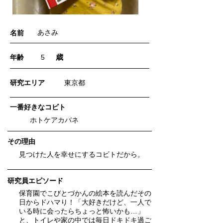
あさみ
名前
歳
年齢
5
​研究エリア
東京都
一番好きなコビト
ホトケアカバネ
​その理由
見つけた人を幸せにするコビトだから。
研究員エピソード
保育園でこびとづかんの絵本を読んだその
日からドハマり！「大好きだけど、一人で
いる時に会ったらちょっと怖いかも…」
と、トイレや家の中では毎日ドキドキ過ご