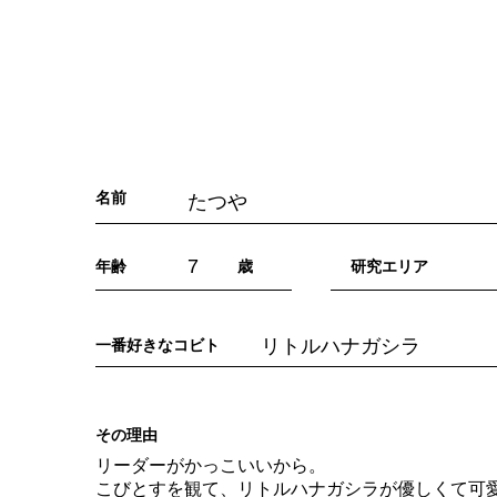
「こびとづかん」とは？
ニュース
コビト紹介
こ
名前
たつや
7
年齢
歳
​研究エリア
リトルハナガシラ
一番好きなコビト
​その理由
リーダーがかっこいいから。
こびとすを観て、リトルハナガシラが優しくて可