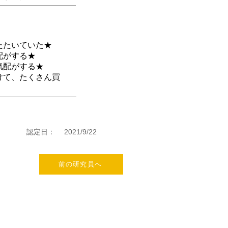
たたいていた★
配がする★
気配がする★
けて、たくさん買
認定日：
2021/9/22
前の研究員へ