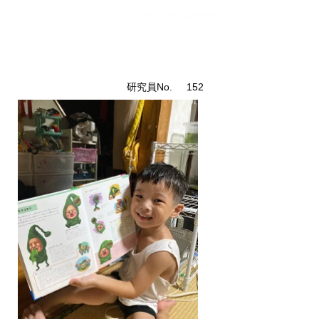
こびと研究員紹介
​研究員No.
152