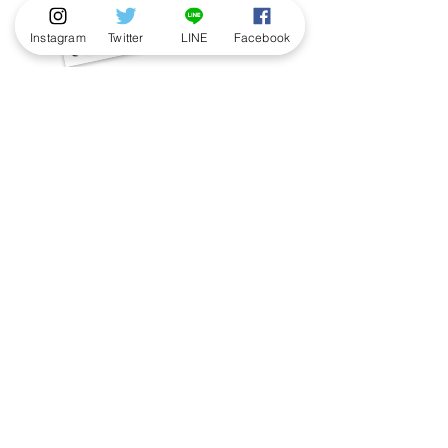
Instagram
Twitter
LINE
Facebook
「我こそはこびと研究員！」という方、
ぜひ以下の応募フォームよりご応募くだ
さい。
ご紹介させていただいた方には、「こび
と研究員認定証」と「こびと研究員のス
ペシャル名刺」10枚を差し上げます。
応募する
著作物の利用に関するお問い合わせ