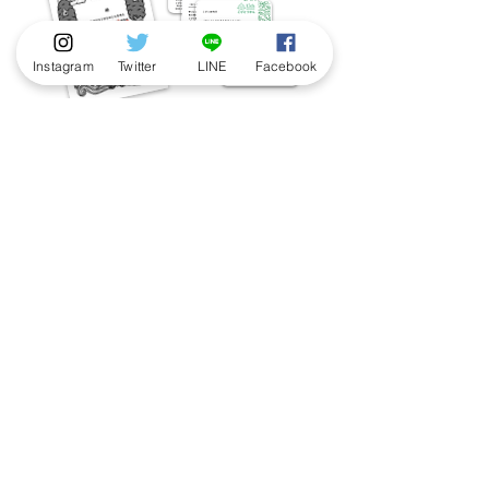
Instagram
Twitter
LINE
Facebook
「我こそはこびと研究員！」という方、
ぜひ以下の応募フォームよりご応募くだ
さい。
ご紹介させていただいた方には、「こび
と研究員認定証」と「こびと研究員のス
ペシャル名刺」10枚を差し上げます。
応募する