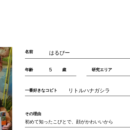
「こびとづかん」とは？
ニュース
コビト紹介
こ
名前
はるぴー
5
年齢
歳
​研究エリア
リトルハナガシラ
一番好きなコビト
​その理由
初めて知ったこびとで、顔がかわいいから