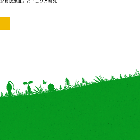
究員認定証」と「こびと研究
。