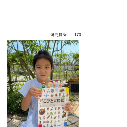
こびと研究員紹介
​研究員No.
173