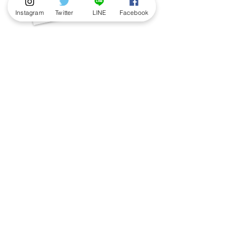
Instagram
Twitter
LINE
Facebook
「我こそはこびと研究員！」という方、
ぜひ以下の応募フォームよりご応募くだ
さい。
ご紹介させていただいた方には、「こび
と研究員認定証」と「こびと研究員のス
ペシャル名刺」10枚を差し上げます。
応募する
著作物の利用に関するお問い合わせ