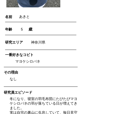
あきと
名前
歳
年齢
5
​研究エリア
神奈川県
一番好きなコビト
マヨケシロバネ
​その理由
なし
研究員エピソード
冬になり、寝室の羽毛布団にたびたびマヨ
ケシロバネの羽が落ちている日が増えてき
ました。
実は自宅の裏山に生息していて、毎日見守