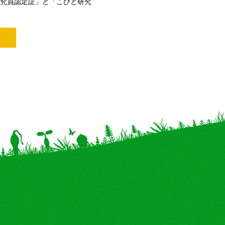
究員認定証」と「こびと研究
。