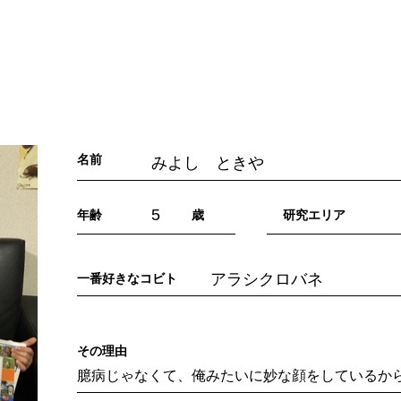
「こびとづかん」とは？
ニュース
コビト紹介
こ
名前
みよし ときや
5
年齢
歳
​研究エリア
アラシクロバネ
一番好きなコビト
​その理由
臆病じゃなくて、俺みたいに妙な顔をしているか