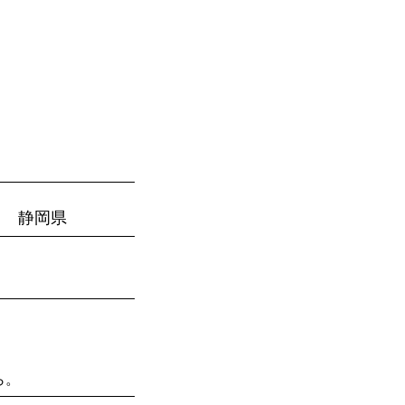
びとづかんの本
グッズ販売情報
More
静岡県
ら。