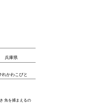
びとづかんの本
グッズ販売情報
More
兵庫県
ひれかわこびと
き 魚を捕まえるの