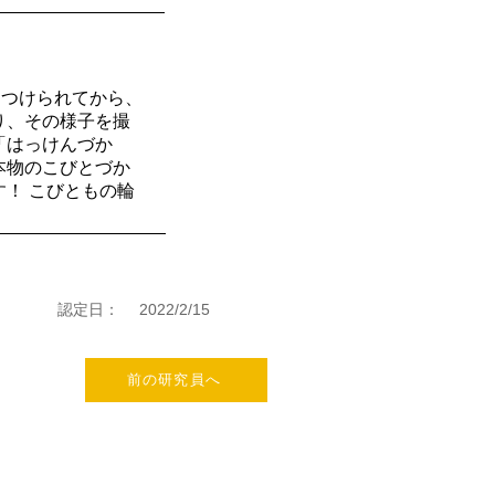
きつけられてから、
作り、その様子を撮
「はっけんづか
本物のこびとづか
！ こびともの輪
認定日：
2022/2/15
前の研究員へ