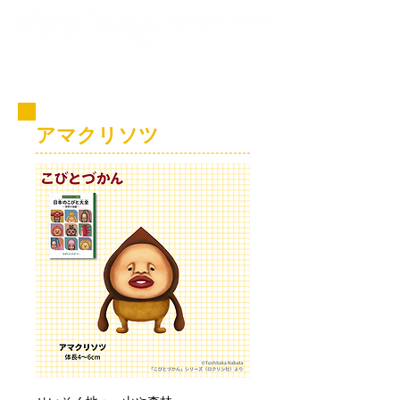
コビト紹介
アマクリソツ