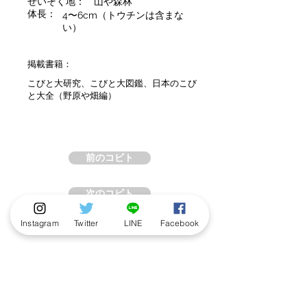
せいそく地：
山や森林
体長：
4〜6cm（トウチンは含まな
い）
掲載書籍：
こびと大研究、こびと大図鑑、日本のこび
と大全（野原や畑編）
前のコビト
次のコビト
Instagram
Twitter
LINE
Facebook