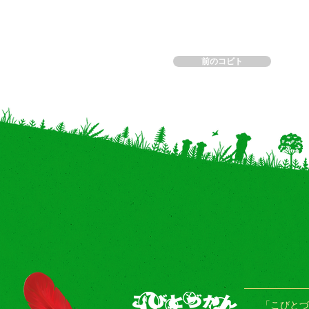
前のコビト
「こびとづ