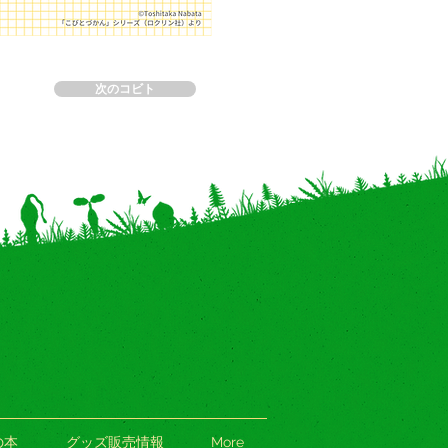
次のコビト
の本
グッズ販売情報
More