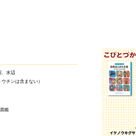
「こびとづかん」とは？
ニュース
コビト紹介
こ
沼、水辺
（トウチンは含まない）
大図鑑