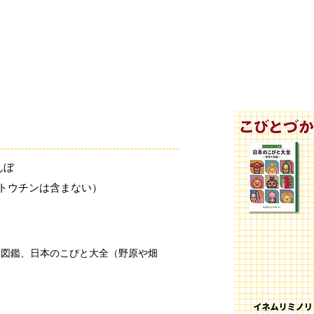
「こびとづかん」とは？
ニュース
コビト紹介
こ
んぼ
（トウチンは含まない）
大図鑑、日本のこびと大全（野原や畑