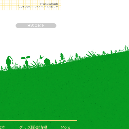
次のコビト
の本
グッズ販売情報
More