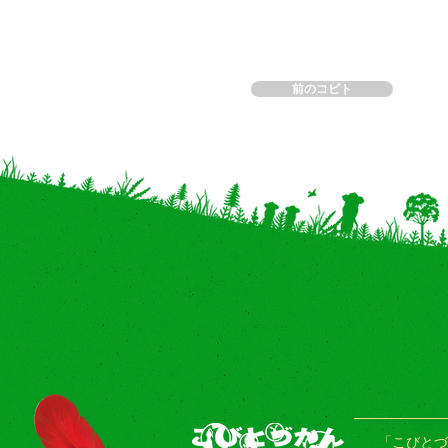
前のコビト
「こびとづ