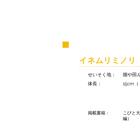
コビト紹介
イネムリミノリ
せいそく地：
畑や田
体長：
15cm
掲載書籍：
こびと
編）