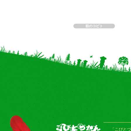
前のコビト
「こびとづ