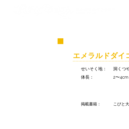
コビト紹介
エメラルドダイ
せいそく地：
洞くつ
体長：
2〜4c
掲載書籍：
こびと