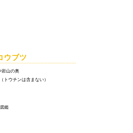
「こびとづかん」とは？
ニュース
コビト紹介
こ
コウブツ
や岩山の奥
m（トウチンは含まない）
大図鑑