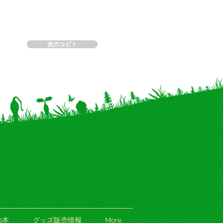
次のコビト
の本
グッズ販売情報
More