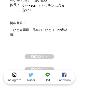
せいそく地：
山や森林
体長：
0.5〜1cm（トウチンは含ま
ない）
掲載書籍：
こびと大図鑑、日本のこびと（山や森林
編）
前のコビト
次のコビト
Instagram
Twitter
LINE
Facebook