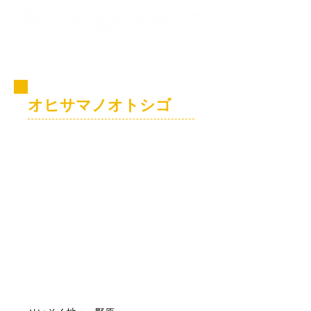
コビト紹介
オヒサマノオトシゴ