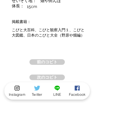
せいそく地：
畑や田んぼ
体長：
15cm
掲載書籍：
こびと大百科、こびと観察入門１、こびと
大図鑑、日本のこびと大全（野原や畑編）
前のコビト
次のコビト
Instagram
Twitter
LINE
Facebook