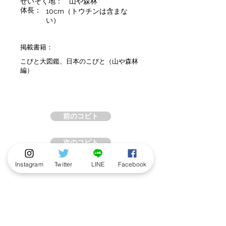
せいそく地：
山や森林
体長：
10cm（トウチンは含まな
い）
掲載書籍：
こびと大図鑑、日本のこびと（山や森林
編）
前のコビト
次のコビト
Instagram
Twitter
LINE
Facebook