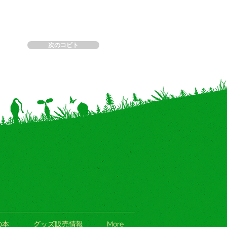
次のコビト
の本
グッズ販売情報
More