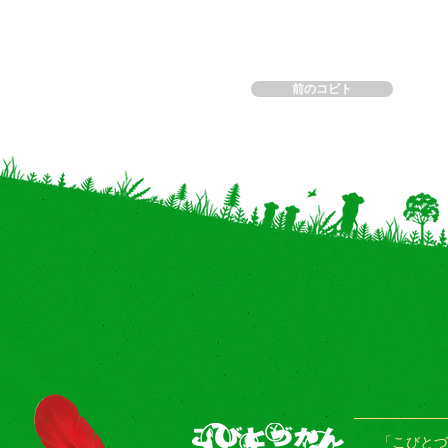
前のコビト
「こびとづ