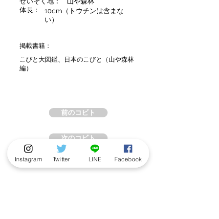
せいそく地：
山や森林
体長：
10cm（トウチンは含まな
い）
掲載書籍：
こびと大図鑑、日本のこびと（山や森林
編）
前のコビト
次のコビト
Instagram
Twitter
LINE
Facebook