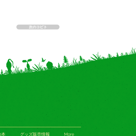
次のコビト
の本
グッズ販売情報
More