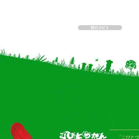
前のコビト
「こびとづ