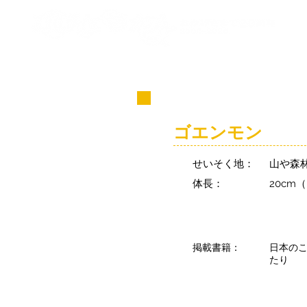
コビト紹介
ゴエンモン
せいそく地：
山や森
体長：
20cm
掲載書籍：
日本の
たり