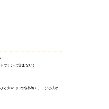
「こびとづかん」とは？
ニュース
コビト紹介
こ
林
（トウチンは含まない）
こびと大全（山や森林編）、こびと桃が