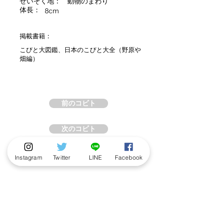
せいそく地：
動物のまわり
体長：
8cm
掲載書籍：
こびと大図鑑、日本のこびと大全（野原や
畑編）
前のコビト
次のコビト
Instagram
Twitter
LINE
Facebook