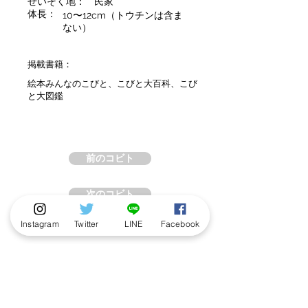
せいそく地：
民家
体長：
10〜12cm（トウチンは含ま
ない）
掲載書籍：
絵本みんなのこびと、こびと大百科、こび
と大図鑑
前のコビト
次のコビト
Instagram
Twitter
LINE
Facebook