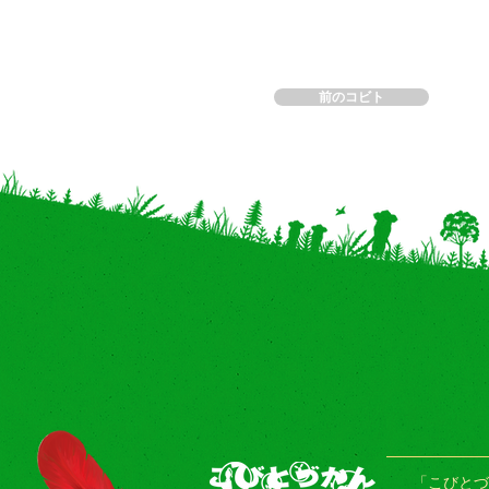
前のコビト
「こびとづ