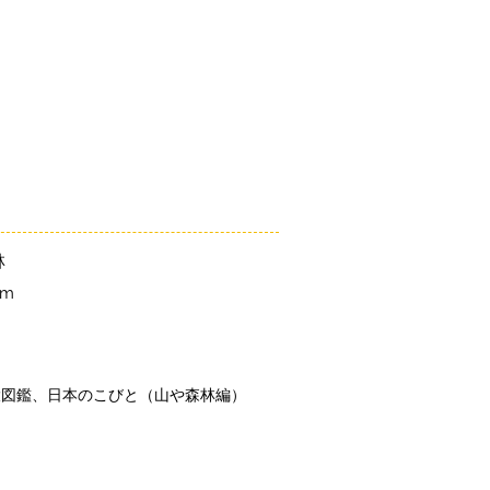
「こびとづかん」とは？
ニュース
コビト紹介
こ
林
cm
大図鑑、日本のこびと（山や森林編）