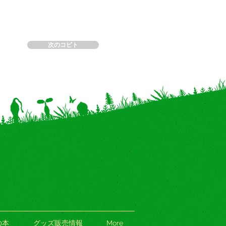
次のコビト
の本
グッズ販売情報
More