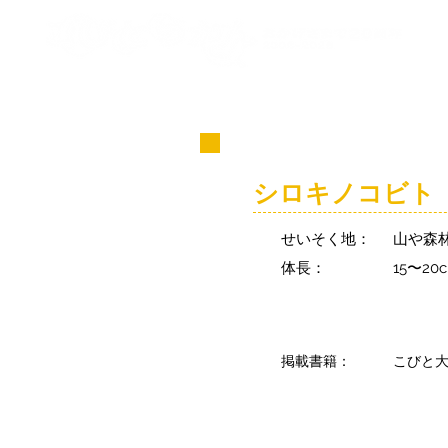
コビト紹介
シロキノコビト
せいそく地：
山や森
体長：
15〜20
掲載書籍：
こびと