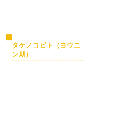
コビト紹介
タケノコビト（ヨウニ
ン期）