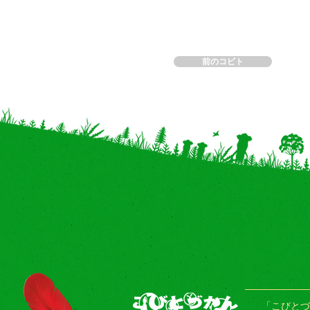
前のコビト
「こびとづ