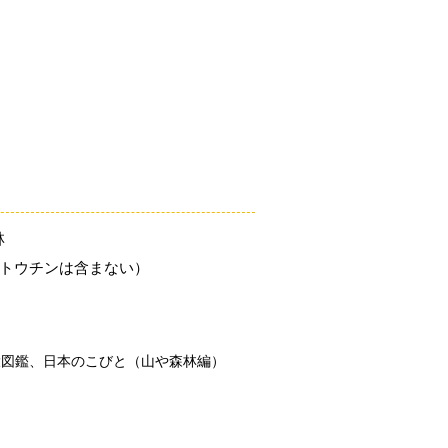
「こびとづかん」とは？
ニュース
コビト紹介
こ
林
（トウチンは含まない）
大図鑑、日本のこびと（山や森林編）