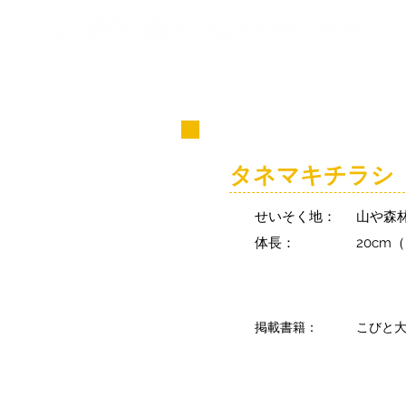
コビト紹介
タネマキチラシ
せいそく地：
山や森
体長：
20cm
掲載書籍：
こびと