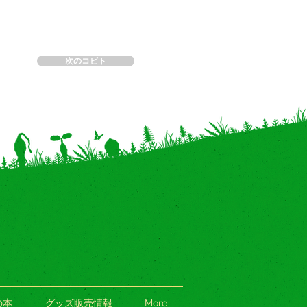
次のコビト
の本
グッズ販売情報
More