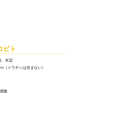
「こびとづかん」とは？
ニュース
コビト紹介
こ
コビト
沼、水辺
5cm（トウチンは含まない）
大図鑑