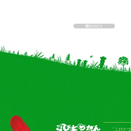
前のコビト
「こびとづ