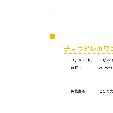
コビト紹介
チョウビレカワ
せいそく地：
川や湖
体長：
20〜2
掲載書籍：
こびと