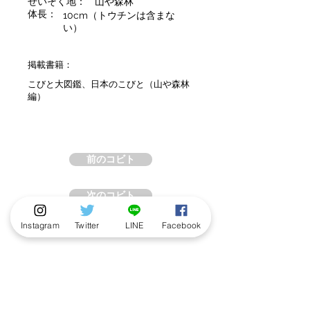
せいそく地：
山や森林
体長：
10cm（トウチンは含まな
い）
掲載書籍：
こびと大図鑑、日本のこびと（山や森林
編）
前のコビト
次のコビト
Instagram
Twitter
LINE
Facebook