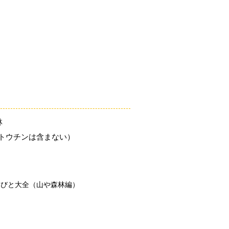
「こびとづかん」とは？
ニュース
コビト紹介
こ
林
（トウチンは含まない）
こびと大全（山や森林編）