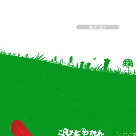
前のコビト
「こびとづ