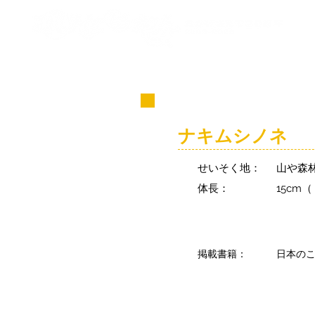
コビト紹介
ナキムシノネ
せいそく地：
山や森
体長：
15cm
掲載書籍：
日本の