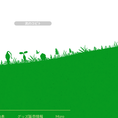
次のコビト
の本
グッズ販売情報
More