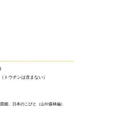
「こびとづかん」とは？
ニュース
コビト紹介
こ
林
m（トウチンは含まない）
大図鑑、日本のこびと（山や森林編）