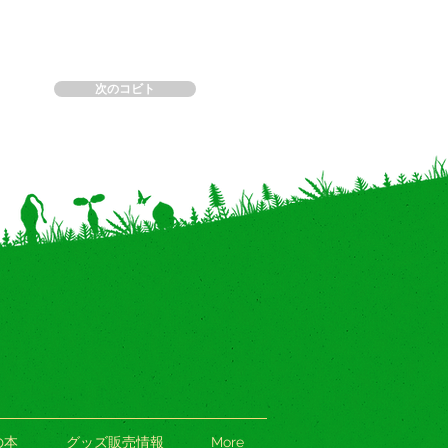
次のコビト
の本
グッズ販売情報
More