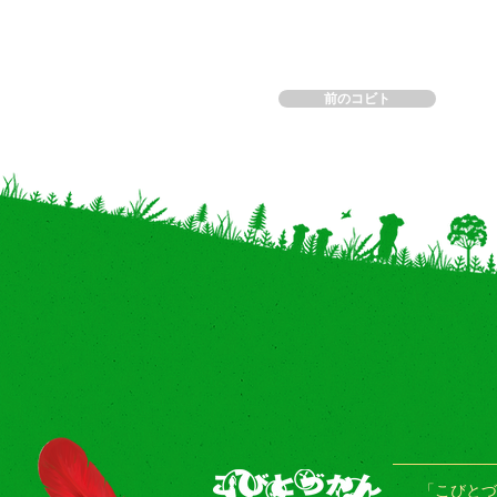
前のコビト
「こびとづ