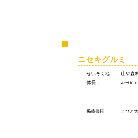
コビト紹介
ニセキグルミ
せいそく地：
山や森
体長：
4〜6c
掲載書籍：
こびと