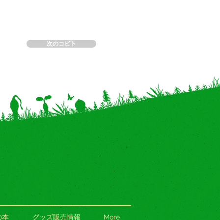
次のコビト
の本
グッズ販売情報
More