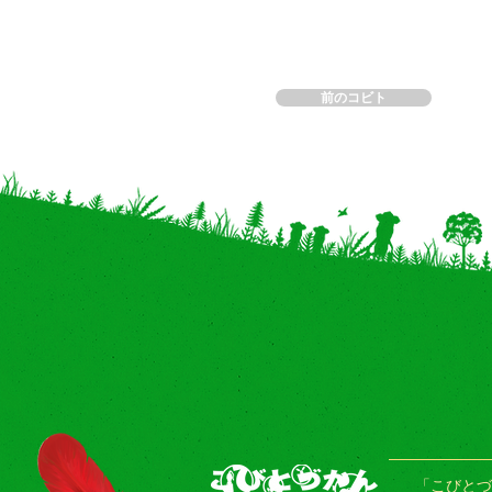
前のコビト
「こびとづ