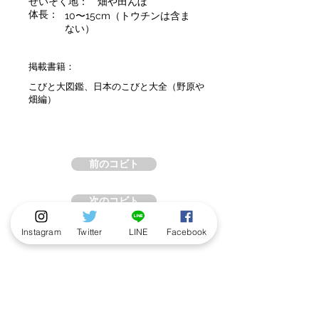
せいそく地：
畑や田んぼ
体長：
10〜15cm（トウチンは含ま
ない）
掲載書籍：
こびと大図鑑、日本のこびと大全（野原や
畑編）
前のコビト
次のコビト
Instagram
Twitter
LINE
Facebook