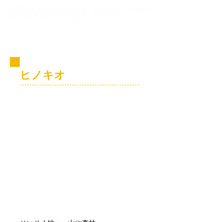
コビト紹介
ヒノキオ