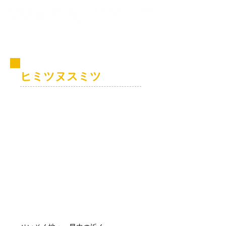
コビト紹介
ヒミツヌスミツ