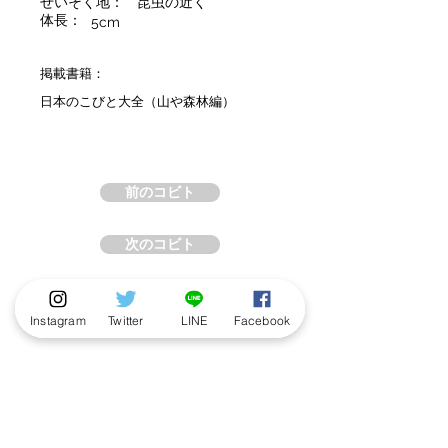
せいそく地：
昆虫の近く
体長：
5cm
掲載書籍：
日本のこびと大全（山や森林編）
前のコビト
次のコビト
Instagram
Twitter
LINE
Facebook