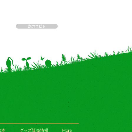
次のコビト
の本
グッズ販売情報
More