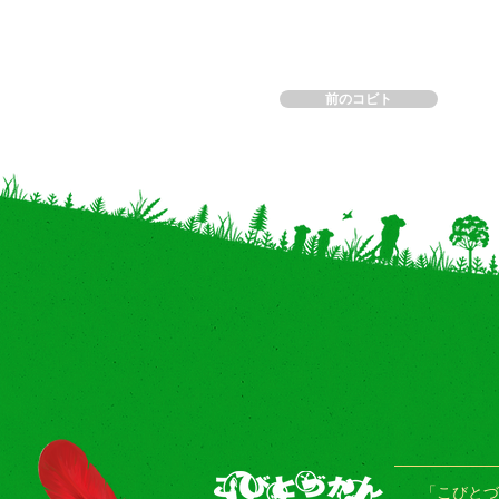
前のコビト
「こびとづ