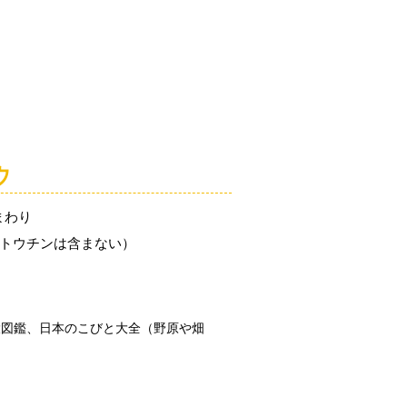
「こびとづかん」とは？
ニュース
コビト紹介
こ
ウ
まわり
（トウチンは含まない）
大図鑑、日本のこびと大全（野原や畑