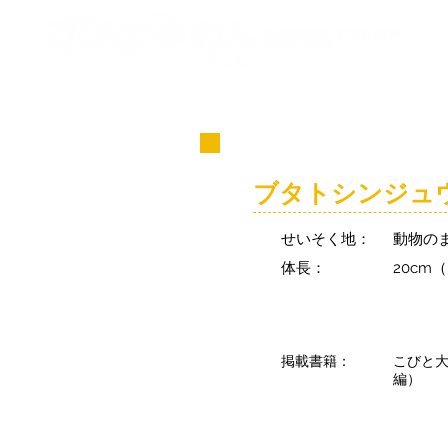
コビト紹介
ブタトシンジュ
せいそく地：
動物の
体長：
20cm
掲載書籍：
こびと
編）