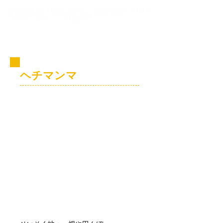
コビト紹介
ヘチマンマ