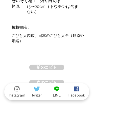
せいそく地：
畑や田んぼ
体長：
15〜20cm（トウチンは含ま
ない）
掲載書籍：
こびと大図鑑、日本のこびと大全（野原や
畑編）
前のコビト
次のコビト
Instagram
Twitter
LINE
Facebook