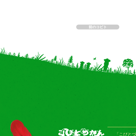
前のコビト
「こびとづ