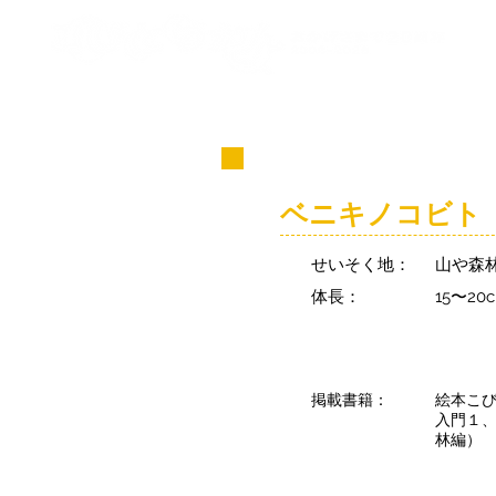
コビト紹介
ベニキノコビト
せいそく地：
山や森
体長：
15〜20
掲載書籍：
絵本こ
入門１
林編）