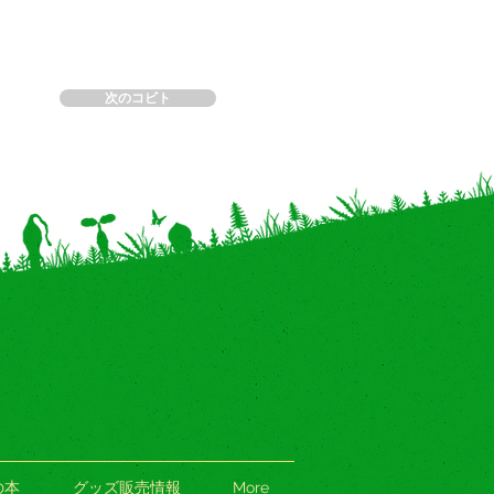
次のコビト
の本
グッズ販売情報
More