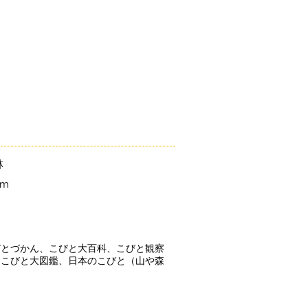
「こびとづかん」とは？
ニュース
コビト紹介
こ
林
cm
びとづかん、こびと大百科、こびと観察
、こびと大図鑑、日本のこびと（山や森